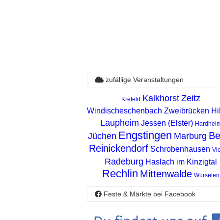
zufällige Veranstaltungen
Kalkhorst
Zeitz
Krefeld
Windischeschenbach
Zweibrücken
Hi
Laupheim
Jessen (Elster)
Hardhei
Engstingen
Be
Jüchen
Marburg
Reinickendorf
Schrobenhausen
Vi
Radeburg
Haslach im Kinzigtal
Rechlin
Mittenwalde
Würselen
Feste & Märkte bei Facebook