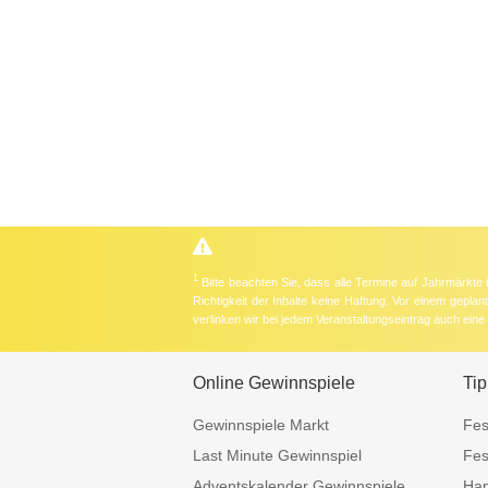
1
Bitte beachten Sie, dass alle Termine auf Jahrmärkte
Richtigkeit der Inhalte keine Haftung. Vor einem gepla
verlinken wir bei jedem Veranstaltungseintrag auch ein
Online Gewinnspiele
Tip
Gewinnspiele Markt
Fes
Last Minute Gewinnspiel
Fes
Adventskalender Gewinnspiele
Hap