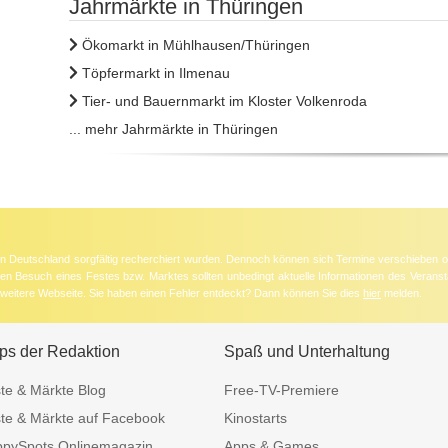
Jahrmärkte in Thüringen
Ökomarkt in Mühlhausen/Thüringen
Töpfermarkt in Ilmenau
Tier- und Bauernmarkt im Kloster Volkenroda
... mehr Jahrmärkte in Thüringen
 in Deutschland sorgfältig recherchiert wurden. Dennoch können sich Termine verschieben o
nten Besuch eines Festes bzw. Marktes sollten unbedingt aktuelle Informationen des Veransta
e weitere Webseite. Sie haben einen Fehler entdeckt? Dann können Sie dies
hier
melden.
ps der Redaktion
Spaß und Unterhaltung
te & Märkte Blog
Free-TV-Premiere
te & Märkte auf Facebook
Kinostarts
pySpots Onlinemagazin
Apps & Games