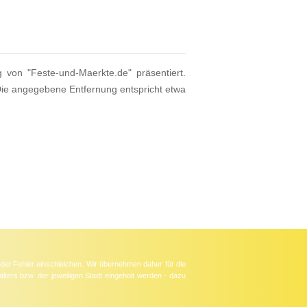
g von "Feste-und-Maerkte.de" präsentiert.
Die angegebene Entfernung entspricht etwa
der Fehler einschleichen. Wir übernehmen daher für die
lters bzw. der jeweiligen Stadt eingeholt werden - dazu