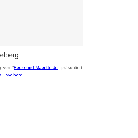
elberg
g von "
Feste-und-Maerkte.de
" präsentiert.
n Havelberg
.