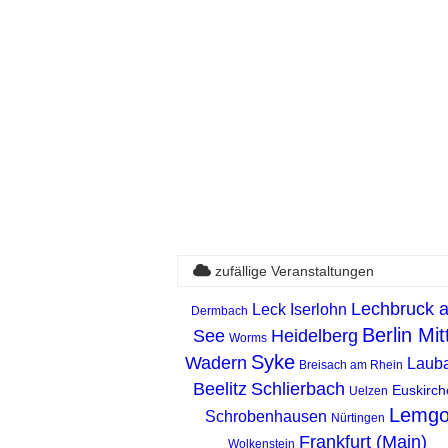
zufällige Veranstaltungen
Lechbruck 
Leck
Iserlohn
Dermbach
Berlin Mit
See
Heidelberg
Worms
Syke
Wadern
Laub
Breisach am Rhein
Beelitz
Schlierbach
Euskirch
Uelzen
Lemg
Schrobenhausen
Nürtingen
Frankfurt (Main)
Wolkenstein