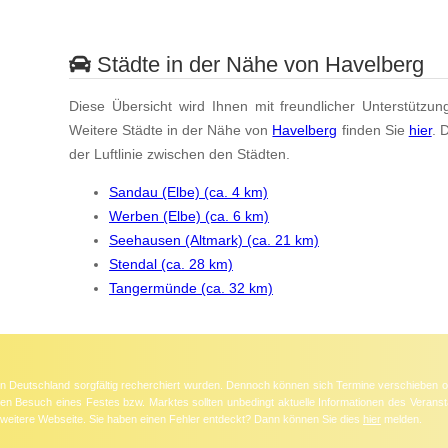
Städte in der Nähe von Havelberg
Diese Übersicht wird Ihnen mit freundlicher Unterstützun
Weitere Städte in der Nähe von
Havelberg
finden Sie
hier
. 
der Luftlinie zwischen den Städten.
Sandau (Elbe) (ca. 4 km)
Werben (Elbe) (ca. 6 km)
Seehausen (Altmark) (ca. 21 km)
Stendal (ca. 28 km)
Tangermünde (ca. 32 km)
 in Deutschland sorgfältig recherchiert wurden. Dennoch können sich Termine verschieben o
nten Besuch eines Festes bzw. Marktes sollten unbedingt aktuelle Informationen des Veransta
e weitere Webseite. Sie haben einen Fehler entdeckt? Dann können Sie dies
hier
melden.