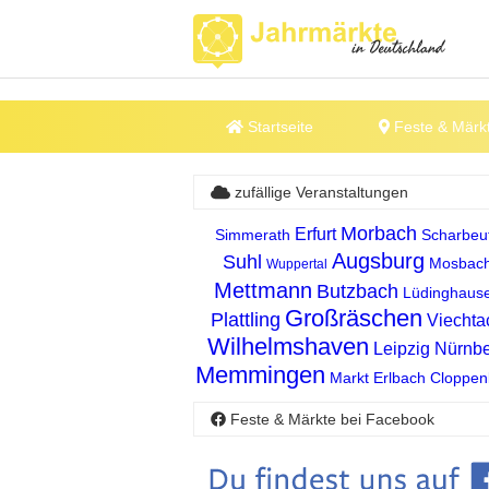
Startseite
Feste & Märk
zufällige Veranstaltungen
Morbach
Erfurt
Simmerath
Scharbeu
Augsburg
Suhl
Mosbac
Wuppertal
Mettmann
Butzbach
Lüdinghaus
Großräschen
Plattling
Viechta
Wilhelmshaven
Leipzig
Nürnbe
Memmingen
Markt Erlbach
Cloppen
Feste & Märkte bei Facebook