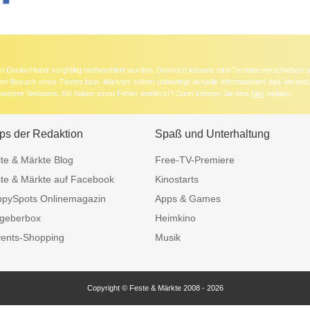
 in Deutschland sorgfältig recherchiert wurden. Dennoch können sich Termine verschieben o
nten Besuch eines Festes bzw. Marktes sollten unbedingt aktuelle Informationen des Veransta
e weitere Webseite. Sie haben einen Fehler entdeckt? Dann können Sie dies
hier
melden.
ps der Redaktion
Spaß und Unterhaltung
te & Märkte Blog
Free-TV-Premiere
te & Märkte auf Facebook
Kinostarts
pySpots Onlinemagazin
Apps & Games
geberbox
Heimkino
ents-Shopping
Musik
Copyright © Feste & Märkte 2008 - 2026