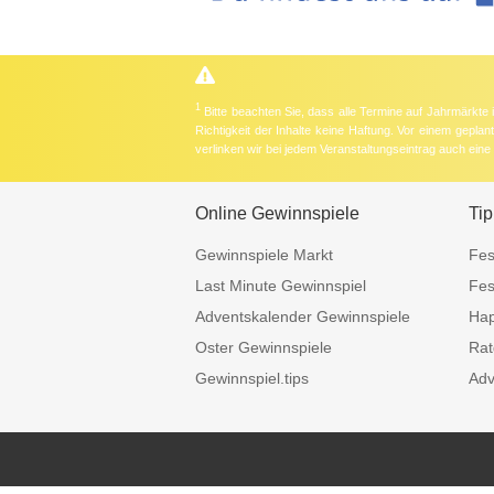
1
Bitte beachten Sie, dass alle Termine auf Jahrmärkte
Richtigkeit der Inhalte keine Haftung. Vor einem gepla
verlinken wir bei jedem Veranstaltungseintrag auch ein
Online Gewinnspiele
Tip
Gewinnspiele Markt
Fes
Last Minute Gewinnspiel
Fes
Adventskalender Gewinnspiele
Hap
Oster Gewinnspiele
Rat
Gewinnspiel.tips
Adv