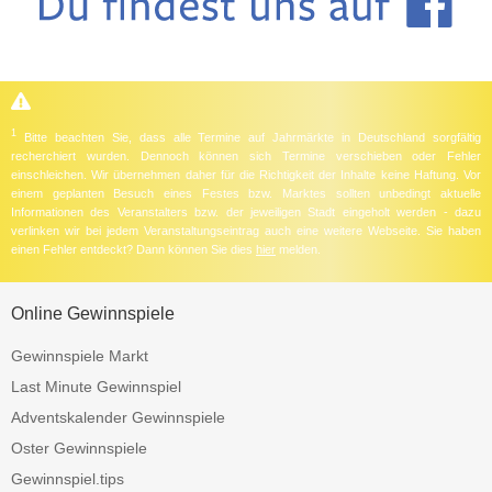
1
Bitte beachten Sie, dass alle Termine auf Jahrmärkte in Deutschland sorgfältig
recherchiert wurden. Dennoch können sich Termine verschieben oder Fehler
einschleichen. Wir übernehmen daher für die Richtigkeit der Inhalte keine Haftung. Vor
einem geplanten Besuch eines Festes bzw. Marktes sollten unbedingt aktuelle
Informationen des Veranstalters bzw. der jeweiligen Stadt eingeholt werden - dazu
verlinken wir bei jedem Veranstaltungseintrag auch eine weitere Webseite. Sie haben
einen Fehler entdeckt? Dann können Sie dies
hier
melden.
Online Gewinnspiele
Gewinnspiele Markt
Last Minute Gewinnspiel
Adventskalender Gewinnspiele
Oster Gewinnspiele
Gewinnspiel.tips