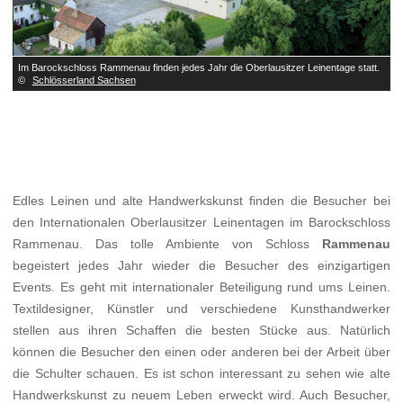
.
Im Barockschloss Rammenau finden jedes Jahr die Oberlausitzer Leinentage statt.
I
©
Schlösserland Sachsen
Edles Leinen und alte Handwerkskunst finden die Besucher bei
den Internationalen Oberlausitzer Leinentagen im Barockschloss
Rammenau. Das tolle Ambiente von Schloss
Rammenau
begeistert jedes Jahr wieder die Besucher des einzigartigen
Events. Es geht mit internationaler Beteiligung rund ums Leinen.
Textildesigner, Künstler und verschiedene Kunsthandwerker
stellen aus ihren Schaffen die besten Stücke aus. Natürlich
können die Besucher den einen oder anderen bei der Arbeit über
die Schulter schauen. Es ist schon interessant zu sehen wie alte
Handwerkskunst zu neuem Leben erweckt wird. Auch Besucher,