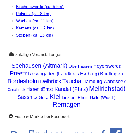
Bischofswerda (ca. 5 km)
Pulsnitz (ca. 8 km)
Wachau (ca. 11 km)
Kamenz (ca. 12 km)
Stolpen (ca. 13 km)
zufällige Veranstaltungen
Seehausen (Altmark)
Hoyerswerda
Oberhausen
Preetz
Rosengarten (Landkreis Harburg)
Brietlingen
Bordesholm
Taucha
Delbrück
Hamburg Wandsbek
Mellrichstadt
Kandel (Pfalz)
Haren (Ems)
Osnabrück
Kiel
Sassnitz
Gera
Linz am Rhein
Halle (Westf.)
Remagen
Feste & Märkte bei Facebook