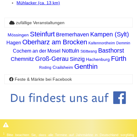
Mühlacker (ca. 13 km)
zufällige Veranstaltungen
Steinfurt
Kampen (Sylt)
Bremerhaven
Mössingen
Oberharz am Brocken
Hagen
Kaltennordheim
Demmin
Basthorst
Nottuln
Cochem an der Mosel
Stöttwang
Fürth
Groß-Gerau
Chemnitz
Sinzig
Hachenburg
Genthin
Crailsheim
Roding
Feste & Märkte bei Facebook
1
Bitte beachten Sie, dass alle Termine auf Jahrmärkte in Deutschland sorgfältig