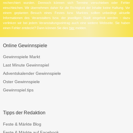
recherchiert wurden. Dennoch können sich Termine verschieben oder Fehler
einschleichen. Wir übernehmen daher für die Richtigkeit der Inhalte keine Haftung. Vor
einem geplanten Besuch eines Festes bzw. Marktes sollten unbedingt aktuelle
Informationen des Veranstalters bzw. der jeweiligen Stadt eingeholt werden - dazu
verlinken wir bei jedem Veranstaltungseintrag auch eine weitere Webseite. Sie haben
einen Fehler entdeckt? Dann können Sie dies
hier
melden.
Online Gewinnspiele
Gewinnspiele Markt
Last Minute Gewinnspiel
Adventskalender Gewinnspiele
Oster Gewinnspiele
Gewinnspiel.tips
Tipps der Redaktion
Feste & Märkte Blog
Feste & Märkte auf Facebook