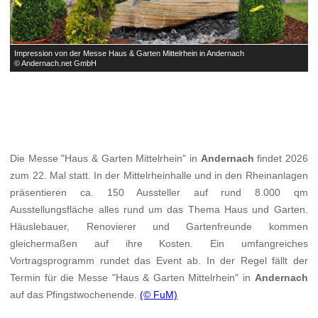
Impression von der Messe Haus & Garten Mittelrhein in Andernach
I
© Andernach.net GmbH
©
Die Messe "Haus & Garten Mittelrhein" in
Andernach
findet 2026
zum 22. Mal statt. In der Mittelrheinhalle und in den Rheinanlagen
präsentieren ca. 150 Aussteller auf rund 8.000 qm
Ausstellungsfläche alles rund um das Thema Haus und Garten.
Häuslebauer, Renovierer und Gartenfreunde kommen
gleichermaßen auf ihre Kosten. Ein umfangreiches
Vortragsprogramm rundet das Event ab. In der Regel fällt der
Termin für die Messe "Haus & Garten Mittelrhein" in
Andernach
auf das Pfingstwochenende.
(© FuM)