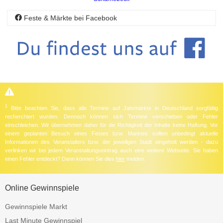
Feste & Märkte bei Facebook
1
Bitte beachten Sie, dass alle Termine auf Jahrmärkte in Deutschland sorgfältig
recherchiert wurden. Dennoch können sich Termine verschieben oder Fehler
einschleichen. Wir übernehmen daher für die Richtigkeit der Inhalte keine Haftung. Vor
einem geplanten Besuch eines Festes bzw. Marktes sollten unbedingt aktuelle
Informationen des Veranstalters bzw. der jeweiligen Stadt eingeholt werden - dazu
verlinken wir bei jedem Veranstaltungseintrag auch eine weitere Webseite. Sie haben
einen Fehler entdeckt? Dann können Sie dies
hier
melden.
Online Gewinnspiele
Gewinnspiele Markt
Last Minute Gewinnspiel