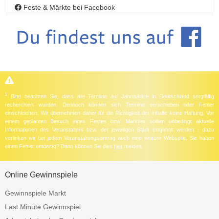
Feste & Märkte bei Facebook
1
Bitte beachten Sie, dass alle Termine auf Jahrmärkte in Deutschland sorgfältig
recherchiert wurden. Dennoch können sich Termine verschieben oder Fehler
einschleichen. Wir übernehmen daher für die Richtigkeit der Inhalte keine Haftung. Vor
einem geplanten Besuch eines Festes bzw. Marktes sollten unbedingt aktuelle
Informationen des Veranstalters bzw. der jeweiligen Stadt eingeholt werden - dazu
verlinken wir bei jedem Veranstaltungseintrag auch eine weitere Webseite. Sie haben
einen Fehler entdeckt? Dann können Sie dies
hier
melden.
Online Gewinnspiele
Gewinnspiele Markt
Last Minute Gewinnspiel