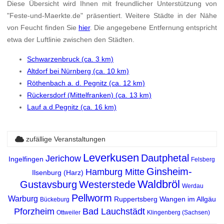
Diese Übersicht wird Ihnen mit freundlicher Unterstützung von
"Feste-und-Maerkte.de" präsentiert. Weitere Städte in der Nähe
von Feucht finden Sie
hier
. Die angegebene Entfernung entspricht
etwa der Luftlinie zwischen den Städten.
Schwarzenbruck (ca. 3 km)
Altdorf bei Nürnberg (ca. 10 km)
Röthenbach a. d. Pegnitz (ca. 12 km)
Rückersdorf (Mittelfranken) (ca. 13 km)
Lauf a.d.Pegnitz (ca. 16 km)
zufällige Veranstaltungen
Leverkusen
Dautphetal
Jerichow
Ingelfingen
Felsberg
Ginsheim-
Hamburg Mitte
Ilsenburg (Harz)
Waldbröl
Gustavsburg
Westerstede
Werdau
Pellworm
Warburg
Ruppertsberg
Wangen im Allgäu
Bückeburg
Pforzheim
Bad Lauchstädt
Ottweiler
Klingenberg (Sachsen)