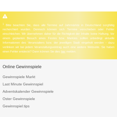
1
Bitte beachten Sie, dass alle Termine auf Jahrmärkte in Deutschland sorgfältig
recherchiert wurden. Dennoch können sich Termine verschieben oder Fehler
einschleichen. Wir übernehmen daher für die Richtigkeit der Inhalte keine Haftung. Vor
einem geplanten Besuch eines Festes bzw. Marktes sollten unbedingt aktuelle
Informationen des Veranstalters bzw. der jeweiligen Stadt eingeholt werden - dazu
verlinken wir bei jedem Veranstaltungseintrag auch eine weitere Webseite. Sie haben
einen Fehler entdeckt? Dann können Sie dies
hier
melden.
Online Gewinnspiele
Gewinnspiele Markt
Last Minute Gewinnspiel
Adventskalender Gewinnspiele
Oster Gewinnspiele
Gewinnspiel.tips