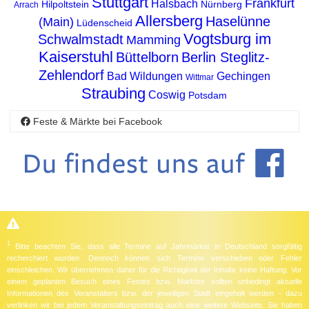
Stuttgart
Frankfurt
Halsbach
Hilpoltstein
Nürnberg
Arrach
Allersberg
Haselünne
(Main)
Lüdenscheid
Vogtsburg im
Schwalmstadt
Mamming
Kaiserstuhl
Büttelborn
Berlin Steglitz-
Zehlendorf
Bad Wildungen
Gechingen
Wittmar
Straubing
Coswig
Potsdam
Feste & Märkte bei Facebook
1
Bitte beachten Sie, dass alle Termine auf Jahrmärkte in Deutschland sorgfältig
recherchiert wurden. Dennoch können sich Termine verschieben oder Fehler
einschleichen. Wir übernehmen daher für die Richtigkeit der Inhalte keine Haftung. Vor
einem geplanten Besuch eines Festes bzw. Marktes sollten unbedingt aktuelle
Informationen des Veranstalters bzw. der jeweiligen Stadt eingeholt werden - dazu
verlinken wir bei jedem Veranstaltungseintrag auch eine weitere Webseite. Sie haben