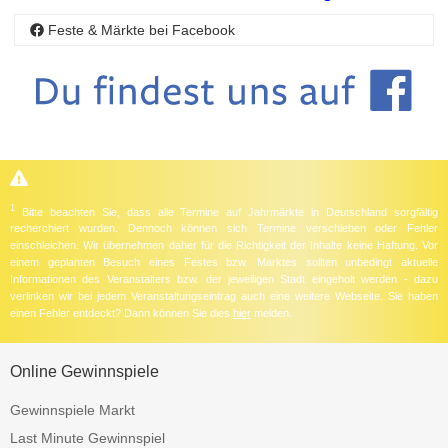
Feste & Märkte bei Facebook
1
Bitte beachten Sie, dass alle Termine auf Jahrmärkte in Deutschland sorgfältig
recherchiert wurden. Dennoch können sich Termine verschieben oder Fehler
einschleichen. Wir übernehmen daher für die Richtigkeit der Inhalte keine Haftung. Vor
einem geplanten Besuch eines Festes bzw. Marktes sollten unbedingt aktuelle
Informationen des Veranstalters bzw. der jeweiligen Stadt eingeholt werden - dazu
verlinken wir bei jedem Veranstaltungseintrag auch eine weitere Webseite. Sie haben
einen Fehler entdeckt? Dann können Sie dies
hier
melden.
Online Gewinnspiele
Gewinnspiele Markt
Last Minute Gewinnspiel