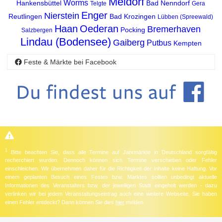
Meldorf
Worms
Hankensbüttel
Bad Nenndorf
Telgte
Gera
Enger
Nierstein
Reutlingen
Bad Krozingen
Lübben (Spreewald)
Haan
Oederan
Bremerhaven
Pocking
Salzbergen
Lindau (Bodensee)
Gaiberg
Putbus
Kempten
Feste & Märkte bei Facebook
1
Bitte beachten Sie, dass alle Termine auf Jahrmärkte in Deutschland sorgfältig
recherchiert wurden. Dennoch können sich Termine verschieben oder Fehler
einschleichen. Wir übernehmen daher für die Richtigkeit der Inhalte keine Haftung. Vor
einem geplanten Besuch eines Festes bzw. Marktes sollten unbedingt aktuelle
Informationen des Veranstalters bzw. der jeweiligen Stadt eingeholt werden - dazu
verlinken wir bei jedem Veranstaltungseintrag auch eine weitere Webseite. Sie haben
einen Fehler entdeckt? Dann können Sie dies
hier
melden.