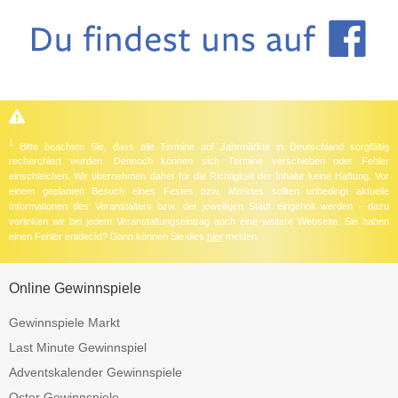
1
Bitte beachten Sie, dass alle Termine auf Jahrmärkte in Deutschland sorgfältig
recherchiert wurden. Dennoch können sich Termine verschieben oder Fehler
einschleichen. Wir übernehmen daher für die Richtigkeit der Inhalte keine Haftung. Vor
einem geplanten Besuch eines Festes bzw. Marktes sollten unbedingt aktuelle
Informationen des Veranstalters bzw. der jeweiligen Stadt eingeholt werden - dazu
verlinken wir bei jedem Veranstaltungseintrag auch eine weitere Webseite. Sie haben
einen Fehler entdeckt? Dann können Sie dies
hier
melden.
Online Gewinnspiele
Gewinnspiele Markt
Last Minute Gewinnspiel
Adventskalender Gewinnspiele
Oster Gewinnspiele