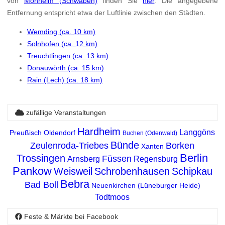
von
Monheim (Schwaben)
finden Sie
hier
. Die angegebene
Entfernung entspricht etwa der Luftlinie zwischen den Städten.
Wemding (ca. 10 km)
Solnhofen (ca. 12 km)
Treuchtlingen (ca. 13 km)
Donauwörth (ca. 15 km)
Rain (Lech) (ca. 18 km)
zufällige Veranstaltungen
Hardheim
Langgöns
Preußisch Oldendorf
Buchen (Odenwald)
Bünde
Zeulenroda-Triebes
Borken
Xanten
Berlin
Trossingen
Füssen
Arnsberg
Regensburg
Pankow
Weisweil
Schrobenhausen
Schipkau
Bebra
Bad Boll
Neuenkirchen (Lüneburger Heide)
Todtmoos
Feste & Märkte bei Facebook