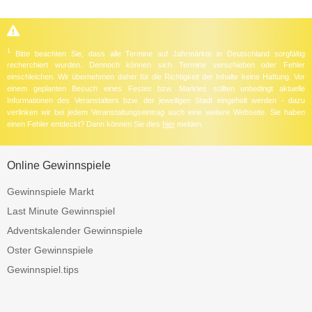
1
Bitte beachten Sie, dass alle Termine auf Jahrmärkte in Deutschland sorgfältig
recherchiert wurden. Dennoch können sich Termine verschieben oder Fehler
einschleichen. Wir übernehmen daher für die Richtigkeit der Inhalte keine Haftung. Vor
einem geplanten Besuch eines Festes bzw. Marktes sollten unbedingt aktuelle
Informationen des Veranstalters bzw. der jeweiligen Stadt eingeholt werden - dazu
verlinken wir bei jedem Veranstaltungseintrag auch eine weitere Webseite. Sie haben
einen Fehler entdeckt? Dann können Sie dies
hier
melden.
Online Gewinnspiele
Gewinnspiele Markt
Last Minute Gewinnspiel
Adventskalender Gewinnspiele
Oster Gewinnspiele
Gewinnspiel.tips