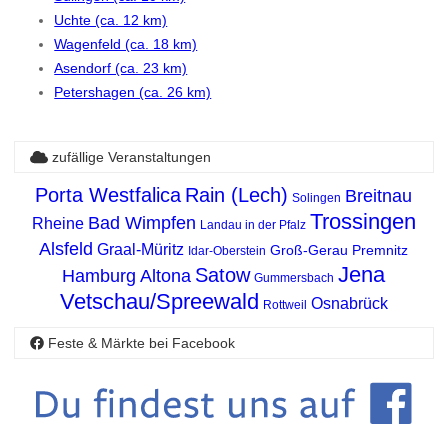
Uchte (ca. 12 km)
Wagenfeld (ca. 18 km)
Asendorf (ca. 23 km)
Petershagen (ca. 26 km)
zufällige Veranstaltungen
Porta Westfalica
Rain (Lech)
Breitnau
Solingen
Trossingen
Bad Wimpfen
Rheine
Landau in der Pfalz
Alsfeld
Graal-Müritz
Groß-Gerau
Premnitz
Idar-Oberstein
Jena
Satow
Hamburg Altona
Gummersbach
Vetschau/Spreewald
Osnabrück
Rottweil
Feste & Märkte bei Facebook