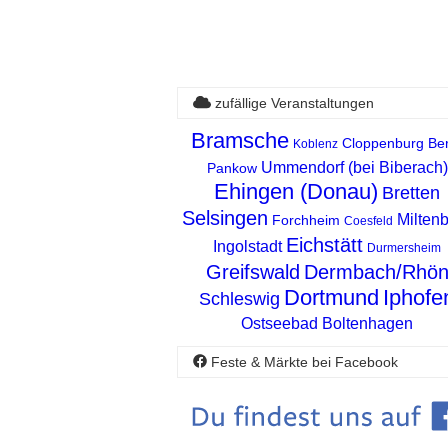
zufällige Veranstaltungen
Bramsche
Cloppenburg
Ber
Koblenz
Ummendorf (bei Biberach)
Pankow
Ehingen (Donau)
Bretten
Selsingen
Milten
Forchheim
Coesfeld
Eichstätt
Ingolstadt
Durmersheim
Greifswald
Dermbach/Rhö
Dortmund
Iphofe
Schleswig
Ostseebad Boltenhagen
Feste & Märkte bei Facebook