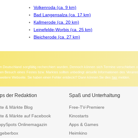
Volkenroda (ca. 9 km)
Bad Langensalza (ca. 17 km)
Kallmerode (ca. 20 km)
Leinefelde-Worbis (ca. 25 km)
Bleicherode (ca. 27 km)
 in Deutschland sorgfältig recherchiert wurden. Dennoch können sich Termine verschieben o
nten Besuch eines Festes bzw. Marktes sollten unbedingt aktuelle Informationen des Veransta
e weitere Webseite. Sie haben einen Fehler entdeckt? Dann können Sie dies
hier
melden.
ps der Redaktion
Spaß und Unterhaltung
te & Märkte Blog
Free-TV-Premiere
te & Märkte auf Facebook
Kinostarts
pySpots Onlinemagazin
Apps & Games
geberbox
Heimkino