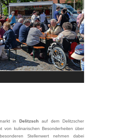

Impressionen vom Frühlings- und 
© Christian Maurer/Stadtverwaltung
smarkt in
Delitzsch
auf dem Delitzscher
t von kulinarischen Besonderheiten über
 besonderen Stellenwert nehmen dabei