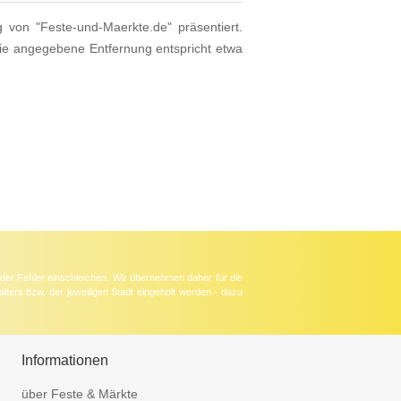
g von "Feste-und-Maerkte.de" präsentiert.
Die angegebene Entfernung entspricht etwa
der Fehler einschleichen. Wir übernehmen daher für die
lters bzw. der jeweiligen Stadt eingeholt werden - dazu
Informationen
über Feste & Märkte