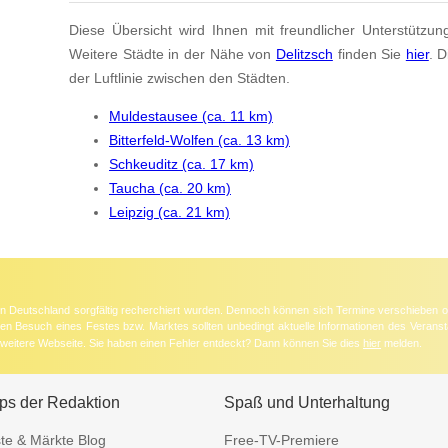
Diese Übersicht wird Ihnen mit freundlicher Unterstützun
Weitere Städte in der Nähe von
Delitzsch
finden Sie
hier
. 
der Luftlinie zwischen den Städten.
Muldestausee (ca. 11 km)
Bitterfeld-Wolfen (ca. 13 km)
Schkeuditz (ca. 17 km)
Taucha (ca. 20 km)
Leipzig (ca. 21 km)
 in Deutschland sorgfältig recherchiert wurden. Dennoch können sich Termine verschieben o
nten Besuch eines Festes bzw. Marktes sollten unbedingt aktuelle Informationen des Veransta
e weitere Webseite. Sie haben einen Fehler entdeckt? Dann können Sie dies
hier
melden.
ps der Redaktion
Spaß und Unterhaltung
te & Märkte Blog
Free-TV-Premiere