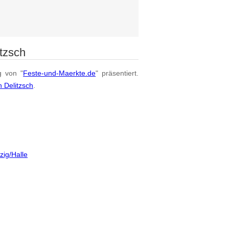
tzsch
g von "
Feste-und-Maerkte.de
" präsentiert.
 Delitzsch
.
zig/Halle