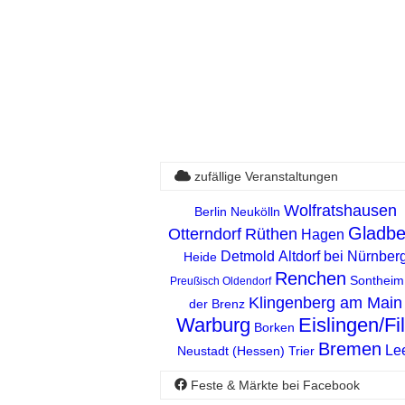
zufällige Veranstaltungen
Wolfratshausen
Berlin Neukölln
Gladbe
Otterndorf
Rüthen
Hagen
Detmold
Altdorf bei Nürnber
Heide
Renchen
Sontheim
Preußisch Oldendorf
Klingenberg am Main
der Brenz
Warburg
Eislingen/Fi
Borken
Bremen
Le
Neustadt (Hessen)
Trier
Feste & Märkte bei Facebook