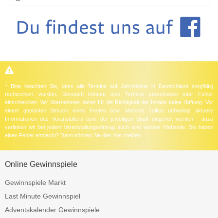
1
Bitte beachten Sie, dass alle Termine auf Jahrmärkte in Deutschland sorgfältig
recherchiert wurden. Dennoch können sich Termine verschieben oder Fehler
einschleichen. Wir übernehmen daher für die Richtigkeit der Inhalte keine Haftung. Vor
einem geplanten Besuch eines Festes bzw. Marktes sollten unbedingt aktuelle
Informationen des Veranstalters bzw. der jeweiligen Stadt eingeholt werden - dazu
verlinken wir bei jedem Veranstaltungseintrag auch eine weitere Webseite. Sie haben
einen Fehler entdeckt? Dann können Sie dies
hier
melden.
Online Gewinnspiele
Gewinnspiele Markt
Last Minute Gewinnspiel
Adventskalender Gewinnspiele