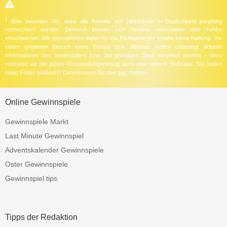
1
Bitte beachten Sie, dass alle Termine auf Jahrmärkte in Deutschland sorgfältig
recherchiert wurden. Dennoch können sich Termine verschieben oder Fehler
einschleichen. Wir übernehmen daher für die Richtigkeit der Inhalte keine Haftung. Vor
einem geplanten Besuch eines Festes bzw. Marktes sollten unbedingt aktuelle
Informationen des Veranstalters bzw. der jeweiligen Stadt eingeholt werden - dazu
verlinken wir bei jedem Veranstaltungseintrag auch eine weitere Webseite. Sie haben
einen Fehler entdeckt? Dann können Sie dies
hier
melden.
Online Gewinnspiele
Gewinnspiele Markt
Last Minute Gewinnspiel
Adventskalender Gewinnspiele
Oster Gewinnspiele
Gewinnspiel.tips
Tipps der Redaktion