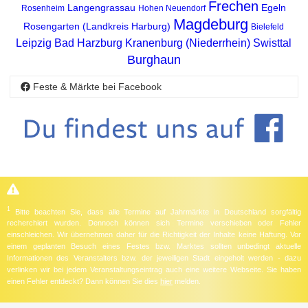
Frechen
Langengrassau
Egeln
Rosenheim
Hohen Neuendorf
Magdeburg
Rosengarten (Landkreis Harburg)
Bielefeld
Leipzig
Bad Harzburg
Kranenburg (Niederrhein)
Swisttal
Burghaun
Feste & Märkte bei Facebook
1
Bitte beachten Sie, dass alle Termine auf Jahrmärkte in Deutschland sorgfältig
recherchiert wurden. Dennoch können sich Termine verschieben oder Fehler
einschleichen. Wir übernehmen daher für die Richtigkeit der Inhalte keine Haftung. Vor
einem geplanten Besuch eines Festes bzw. Marktes sollten unbedingt aktuelle
Informationen des Veranstalters bzw. der jeweiligen Stadt eingeholt werden - dazu
verlinken wir bei jedem Veranstaltungseintrag auch eine weitere Webseite. Sie haben
einen Fehler entdeckt? Dann können Sie dies
hier
melden.