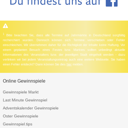
1
Bitte beachten Sie, dass alle Termine auf Jahrmärkte in Deutschland sorgfältig
recherchiert wurden. Dennoch können sich Termine verschieben oder Fehler
einschleichen. Wir übernehmen daher für die Richtigkeit der Inhalte keine Haftung. Vor
einem geplanten Besuch eines Festes bzw. Marktes sollten unbedingt aktuelle
Informationen des Veranstalters bzw. der jeweiligen Stadt eingeholt werden - dazu
verlinken wir bei jedem Veranstaltungseintrag auch eine weitere Webseite. Sie haben
einen Fehler entdeckt? Dann können Sie dies
hier
melden.
Online Gewinnspiele
Gewinnspiele Markt
Last Minute Gewinnspiel
Adventskalender Gewinnspiele
Oster Gewinnspiele
Gewinnspiel.tips