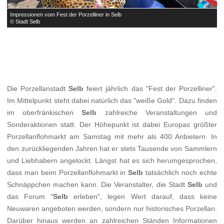
Impressionen vom Fest der Porzelliner in Selb
I
© Stadt Selb
©
Die Porzellanstadt
Selb
feiert jährlich das "Fest der Porzelliner".
Im Mittelpunkt steht dabei natürlich das "weiße Gold". Dazu finden
im oberfränkischen
Selb
zahlreiche Veranstaltungen und
Sonderaktionen statt. Der Höhepunkt ist dabei Europas größter
Porzellanflohmarkt am Samstag mit mehr als 400 Anbietern. In
den zurückliegenden Jahren hat er stets Tausende von Sammlern
und Liebhabern angelockt. Längst hat es sich herumgesprochen,
dass man beim Porzellanflohmarkt in
Selb
tatsächlich noch echte
Schnäppchen machen kann. Die Veranstalter, die Stadt
Selb
und
das Forum "
Selb
erleben", legen Wert darauf, dass keine
Neuwaren angeboten werden, sondern nur historisches Porzellan.
Darüber hinaus werden an zahlreichen Ständen Informationen