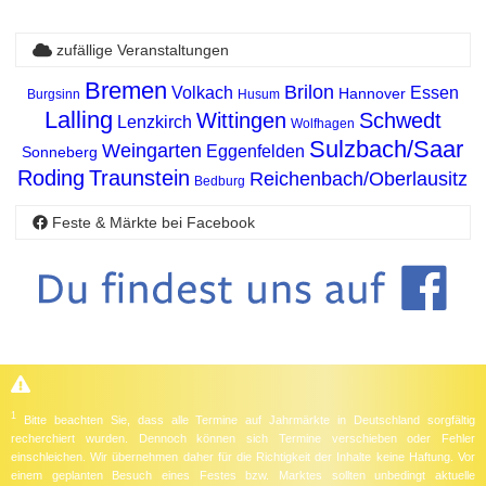
zufällige Veranstaltungen
Bremen
Brilon
Volkach
Essen
Hannover
Burgsinn
Husum
Lalling
Wittingen
Schwedt
Lenzkirch
Wolfhagen
Sulzbach/Saar
Weingarten
Eggenfelden
Sonneberg
Roding
Traunstein
Reichenbach/Oberlausitz
Bedburg
Feste & Märkte bei Facebook
1
Bitte beachten Sie, dass alle Termine auf Jahrmärkte in Deutschland sorgfältig
recherchiert wurden. Dennoch können sich Termine verschieben oder Fehler
einschleichen. Wir übernehmen daher für die Richtigkeit der Inhalte keine Haftung. Vor
einem geplanten Besuch eines Festes bzw. Marktes sollten unbedingt aktuelle