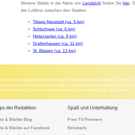
Weitere Städte in der Nähe von
Lenzkirch
finden Sie
hier
. 
der Luftlinie zwischen den Städten.
Titisee-Neustadt (ca. 5 km)
Schluchsee (ca. 6 km)
Hinterzarten (ca. 8 km)
Grafenhausen (ca. 11 km)
St. Blasien (ca. 13 km)
 in Deutschland sorgfältig recherchiert wurden. Dennoch können sich Termine verschieben o
nten Besuch eines Festes bzw. Marktes sollten unbedingt aktuelle Informationen des Veransta
e weitere Webseite. Sie haben einen Fehler entdeckt? Dann können Sie dies
hier
melden.
ps der Redaktion
Spaß und Unterhaltung
te & Märkte Blog
Free-TV-Premiere
te & Märkte auf Facebook
Kinostarts