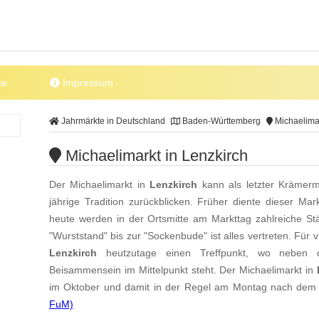
te
Impressum
Jahrmärkte in Deutschland
Baden-Württemberg
Michaelimar
Michaelimarkt in Lenzkirch
Der Michaelimarkt in
Lenzkirch
kann als letzter Krämerm
jährige Tradition zurückblicken. Früher diente dieser Ma
heute werden in der Ortsmitte am Markttag zahlreiche S
"Wurststand" bis zur "Sockenbude" ist alles vertreten. Für v
Lenzkirch
heutzutage einen Treffpunkt, wo neben
Beisammensein im Mittelpunkt steht. Der Michaelimarkt in
im Oktober und damit in der Regel am Montag nach dem S
FuM)