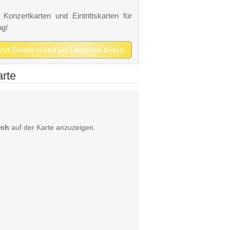
Konzertkarten und Eintrittskarten für
ng!
etzt Events in und um Lenzkirch finden
arte
rch
auf der Karte anzuzeigen.