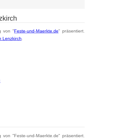
zkirch
g von "
Feste-und-Maerkte.de
" präsentiert.
n Lenzkirch
.
t
g von "Feste-und-Maerkte.de" präsentiert.