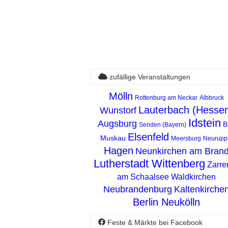
zufällige Veranstaltungen
Mölln
Rottenburg am Neckar
Albbruck
Lauterbach (Hesse
Wunstorf
Idstein
Augsburg
B
Senden (Bayern)
Elsenfeld
Muskau
Meersburg
Neurupp
Hagen
Neunkirchen am Bran
Lutherstadt Wittenberg
Zarre
am Schaalsee
Waldkirchen
Neubrandenburg
Kaltenkirche
Berlin Neukölln
Feste & Märkte bei Facebook