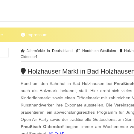
te
Impressum
Jahrmärkte in Deutschland
Nordrhein-Westfalen
Holzha
Oldendorf
Holzhauser Markt in Bad Holzhausen
Rund um den Bahnhof in Bad Holzhausen bei
Preußisc
auch als Holzmarkt bekannt, statt. Hier dreht sich viel
Kinderflohmarkt sowie einen Trödelmarkt mit zahlreichen
Kunsthandwerker ihre Exponate ausstellen. Die Vereinsg
präsentieren ein abwechslungsreiches Programm für Jun
Open Air Party sowie der traditionelle Gottesdienst am So
Preußisch Oldendorf
beginnt immer am Wochenende vor 
und Sonntag).
(© FuM)