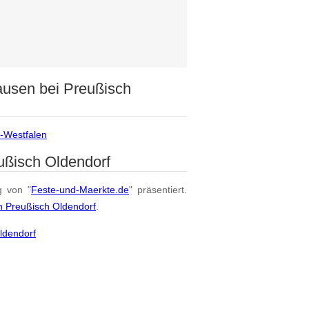
ausen bei Preußisch
n-Westfalen
ußisch Oldendorf
g von "
Feste-und-Maerkte.de
" präsentiert.
n Preußisch Oldendorf
.
ldendorf