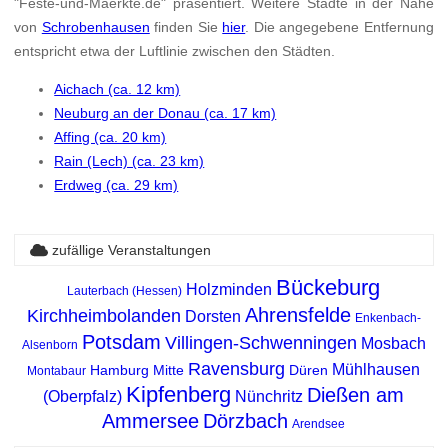
"Feste-und-Maerkte.de" präsentiert. Weitere Städte in der Nähe
von
Schrobenhausen
finden Sie
hier
. Die angegebene Entfernung
entspricht etwa der Luftlinie zwischen den Städten.
Aichach (ca. 12 km)
Neuburg an der Donau (ca. 17 km)
Affing (ca. 20 km)
Rain (Lech) (ca. 23 km)
Erdweg (ca. 29 km)
zufällige Veranstaltungen
Bückeburg
Holzminden
Lauterbach (Hessen)
Ahrensfelde
Kirchheimbolanden
Dorsten
Enkenbach-
Potsdam
Villingen-Schwenningen
Mosbach
Alsenborn
Ravensburg
Mühlhausen
Hamburg Mitte
Düren
Montabaur
Kipfenberg
Dießen am
(Oberpfalz)
Nünchritz
Ammersee
Dörzbach
Arendsee