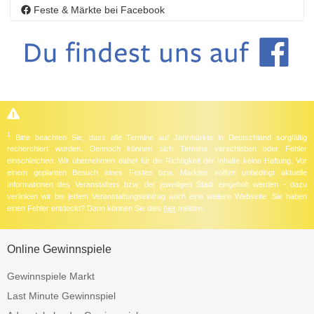
Feste & Märkte bei Facebook
1
Bitte beachten Sie, dass alle Termine auf Jahrmärkte in Deutschland sorgfältig
recherchiert wurden. Dennoch können sich Termine verschieben oder Fehler
einschleichen. Wir übernehmen daher für die Richtigkeit der Inhalte keine Haftung. Vor
einem geplanten Besuch eines Festes bzw. Marktes sollten unbedingt aktuelle
Informationen des Veranstalters bzw. der jeweiligen Stadt eingeholt werden - dazu
verlinken wir bei jedem Veranstaltungseintrag auch eine weitere Webseite. Sie haben
einen Fehler entdeckt? Dann können Sie dies
hier
melden.
Online Gewinnspiele
Gewinnspiele Markt
Last Minute Gewinnspiel