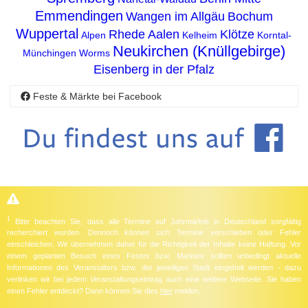
Emmendingen
Wangen im Allgäu
Bochum
Wuppertal
Rhede
Aalen
Klötze
Alpen
Kelheim
Korntal-
Neukirchen (Knüllgebirge)
Münchingen
Worms
Eisenberg in der Pfalz
Feste & Märkte bei Facebook
1
Bitte beachten Sie, dass alle Termine auf Jahrmärkte in Deutschland sorgfältig
recherchiert wurden. Dennoch können sich Termine verschieben oder Fehler
einschleichen. Wir übernehmen daher für die Richtigkeit der Inhalte keine Haftung. Vor
einem geplanten Besuch eines Festes bzw. Marktes sollten unbedingt aktuelle
Informationen des Veranstalters bzw. der jeweiligen Stadt eingeholt werden - dazu
verlinken wir bei jedem Veranstaltungseintrag auch eine weitere Webseite. Sie haben
einen Fehler entdeckt? Dann können Sie dies
hier
melden.