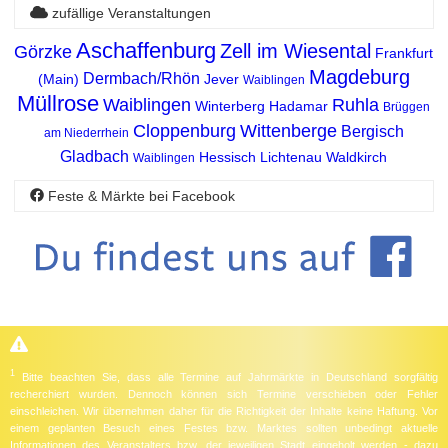
zufällige Veranstaltungen
Aschaffenburg
Zell im Wiesental
Görzke
Frankfurt
Magdeburg
Dermbach/Rhön
(Main)
Jever
Waiblingen
Müllrose
Waiblingen
Ruhla
Winterberg
Hadamar
Brüggen
Cloppenburg
Wittenberge
Bergisch
am Niederrhein
Gladbach
Hessisch Lichtenau
Waldkirch
Waiblingen
Feste & Märkte bei Facebook
1
Bitte beachten Sie, dass alle Termine auf Jahrmärkte in Deutschland sorgfältig
recherchiert wurden. Dennoch können sich Termine verschieben oder Fehler
einschleichen. Wir übernehmen daher für die Richtigkeit der Inhalte keine Haftung. Vor
einem geplanten Besuch eines Festes bzw. Marktes sollten unbedingt aktuelle
Informationen des Veranstalters bzw. der jeweiligen Stadt eingeholt werden - dazu