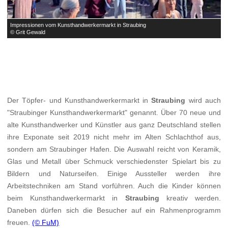
Impressionen vom Kunsthandwerkermarkt in Straubing
I
© Grit Gewald
©
Der Töpfer- und Kunsthandwerkermarkt in
Straubing
wird auch
"Straubinger Kunsthandwerkermarkt" genannt. Über 70 neue und
alte Kunsthandwerker und Künstler aus ganz Deutschland stellen
ihre Exponate seit 2019 nicht mehr im Alten Schlachthof aus,
sondern am Straubinger Hafen. Die Auswahl reicht von Keramik,
Glas und Metall über Schmuck verschiedenster Spielart bis zu
Bildern und Naturseifen. Einige Aussteller werden ihre
Arbeitstechniken am Stand vorführen. Auch die Kinder können
beim Kunsthandwerkermarkt in
Straubing
kreativ werden.
Daneben dürfen sich die Besucher auf ein Rahmenprogramm
freuen.
(© FuM)