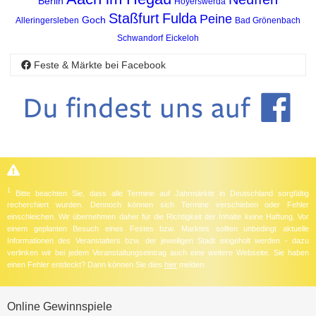
Berlin
Hoyerswerda
Staßfurt
Fulda
Peine
Goch
Alleringersleben
Bad Grönenbach
Schwandorf
Eickeloh
Feste & Märkte bei Facebook
1
Bitte beachten Sie, dass alle Termine auf Jahrmärkte in Deutschland sorgfältig
recherchiert wurden. Dennoch können sich Termine verschieben oder Fehler
einschleichen. Wir übernehmen daher für die Richtigkeit der Inhalte keine Haftung. Vor
einem geplanten Besuch eines Festes bzw. Marktes sollten unbedingt aktuelle
Informationen des Veranstalters bzw. der jeweiligen Stadt eingeholt werden - dazu
verlinken wir bei jedem Veranstaltungseintrag auch eine weitere Webseite. Sie haben
einen Fehler entdeckt? Dann können Sie dies
hier
melden.
Online Gewinnspiele