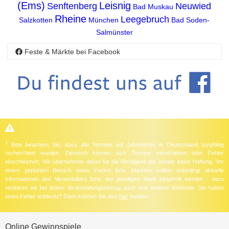
(Ems)
Leisnig
Senftenberg
Neuwied
Bad Muskau
Rheine
Leegebruch
Salzkotten
München
Bad Soden-
Salmünster
Feste & Märkte bei Facebook
1
Bitte beachten Sie, dass alle Termine auf Jahrmärkte in Deutschland sorgfältig
recherchiert wurden. Dennoch können sich Termine verschieben oder Fehler
einschleichen. Wir übernehmen daher für die Richtigkeit der Inhalte keine Haftung. Vor
einem geplanten Besuch eines Festes bzw. Marktes sollten unbedingt aktuelle
Informationen des Veranstalters bzw. der jeweiligen Stadt eingeholt werden - dazu
verlinken wir bei jedem Veranstaltungseintrag auch eine weitere Webseite. Sie haben
einen Fehler entdeckt? Dann können Sie dies
hier
melden.
Online Gewinnspiele