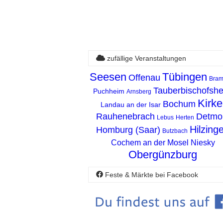
zufällige Veranstaltungen
Seesen
Tübingen
Offenau
Bram
Tauberbischofsh
Puchheim
Arnsberg
Kirke
Bochum
Landau an der Isar
Rauhenebrach
Detmo
Lebus
Herten
Hilzing
Homburg (Saar)
Butzbach
Cochem an der Mosel
Niesky
Obergünzburg
Feste & Märkte bei Facebook