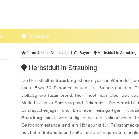
te
Impressum
Jahrmärkte in Deutschland
Bayern
Herbstdult in Straubing
Herbstdult in Straubing
Die Herbstdult in
Straubing
ist eine typische Warendult, we
kann. Etwa 50 Fieranten bauen ihre Stände auf dem The
vielfältig wie faszinierend. Hier findet man alles, was
Mode bis hin zu Spielzeug und Dekoration. Die Herbstdult 
Schnäppchenjäger und Liebhaber einzigartiger Fundst
Straubing
nicht vollständig ohne die kulinarischen Fr
Gastronomiestände sind ein Höhepunkt für Feinschmecke
herzhafte Bratwürste und süße Leckereien genießen, begle