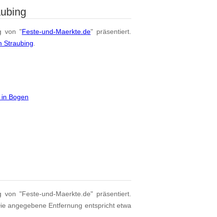
aubing
g von "
Feste-und-Maerkte.de
" präsentiert.
n Straubing
.
 in Bogen
g von "Feste-und-Maerkte.de" präsentiert.
Die angegebene Entfernung entspricht etwa