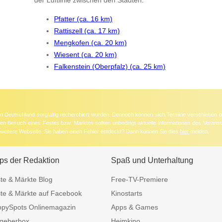
Pfatter (ca. 16 km)
Rattiszell (ca. 17 km)
Mengkofen (ca. 20 km)
Wiesent (ca. 20 km)
Falkenstein (Oberpfalz) (ca. 25 km)
 in Deutschland sorgfältig recherchiert wurden. Dennoch können sich Termine verschieben o
nten Besuch eines Festes bzw. Marktes sollten unbedingt aktuelle Informationen des Veransta
e weitere Webseite. Sie haben einen Fehler entdeckt? Dann können Sie dies
hier
melden.
ps der Redaktion
Spaß und Unterhaltung
te & Märkte Blog
Free-TV-Premiere
te & Märkte auf Facebook
Kinostarts
pySpots Onlinemagazin
Apps & Games
geberbox
Heimkino