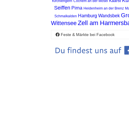
Ku
Kaarst
Kirchlengern
Cochem an der Mosel
Seiffen
Pirna
Heidenheim an der Brenz
Ma
Gr
Hamburg Wandsbek
Schmalkalden
Zell am Harmersb
Wittensee
Feste & Märkte bei Facebook