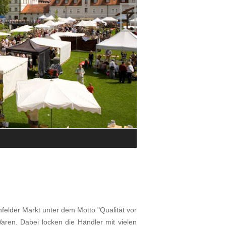

Impressionen vom Fürstenfelder T
© Veranstaltungsforum Fürstenfeld
felder Markt unter dem Motto "Qualität vor
Waren. Dabei locken die Händler mit vielen