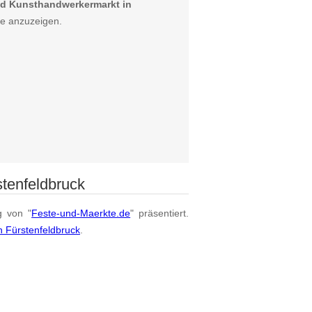
nd Kunsthandwerkermarkt in
te anzuzeigen.
tenfeldbruck
g von "
Feste-und-Maerkte.de
" präsentiert.
n Fürstenfeldbruck
.