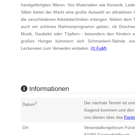
handgefertigten Waren. Von Materialien wie Keramik, Leder,
Silber bietet der Markt eine große Auswahl an attraktiven 
die verschiedenen Arbeitstechniken erlangen. Neben dem 
auch ein schönes Rahmenprogramm geben, ob Drechsel
Musik, Gaukelei oder Töpfern - besonders den Kindern w
großen Hunger kümmern sich Schmankerl-Stände sowie
Leckereien zum Verweilen einladen.
(© FuM)
Informationen
Der nächste Termin ist uns
1
Datum
Gegend kommen und den n
uns diesen über das
Form
Ort
Veranstaltungsforum Fürst
82256
Fürstenfeldbruck