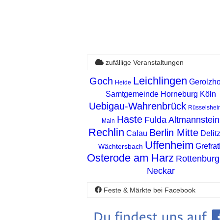
zufällige Veranstaltungen
Leichlingen
Goch
Gerolzh
Heide
Samtgemeinde Horneburg
Köln
Uebigau-Wahrenbrück
Rüsselshei
Haste
Fulda
Altmannstein
Main
Rechlin
Berlin Mitte
Calau
Delit
Uffenheim
Grefrat
Wächtersbach
Osterode am Harz
Rottenbur
Neckar
Feste & Märkte bei Facebook