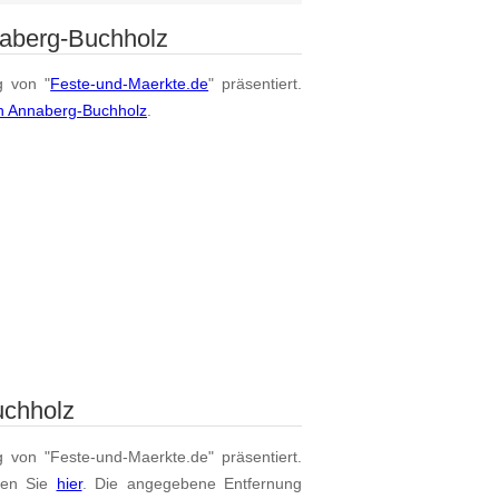
naberg-Buchholz
g von "
Feste-und-Maerkte.de
" präsentiert.
on Annaberg-Buchholz
.
uchholz
g von "Feste-und-Maerkte.de" präsentiert.
den Sie
hier
. Die angegebene Entfernung