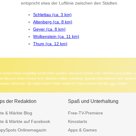
entspricht etwa der Luftlinie zwischen den Städten.
Schlettau (ca. 3 km)
Altenberg (ca. 8 km)
Geyer (ca. 8 km)
Wolkenstein (ca. 11 km)
Thum (ca. 12 km)
 in Deutschland sorgfältig recherchiert wurden. Dennoch können sich Termine verschieben o
nten Besuch eines Festes bzw. Marktes sollten unbedingt aktuelle Informationen des Veransta
e weitere Webseite. Sie haben einen Fehler entdeckt? Dann können Sie dies
hier
melden.
ps der Redaktion
Spaß und Unterhaltung
te & Märkte Blog
Free-TV-Premiere
te & Märkte auf Facebook
Kinostarts
pySpots Onlinemagazin
Apps & Games