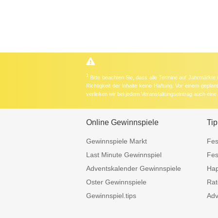
1
Bitte beachten Sie, dass alle Termine auf Jahrmärkte
Richtigkeit der Inhalte keine Haftung. Vor einem gepla
verlinken wir bei jedem Veranstaltungseintrag auch ein
Online Gewinnspiele
Tip
Gewinnspiele Markt
Fes
Last Minute Gewinnspiel
Fes
Adventskalender Gewinnspiele
Hap
Oster Gewinnspiele
Rat
Gewinnspiel.tips
Adv