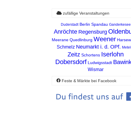
zufällige Veranstaltungen
Berlin Spandau
Duderstadt
Ganderkesee
Oldenb
Anröchte
Regensburg
Weener
Meerane
Quedlinburg
Harsew
Neumarkt i. d. OPf.
Schmelz
Metel
Iserlohn
Zeitz
Schortens
Dobersdorf
Bawink
Ludwigsstadt
Wismar
Feste & Märkte bei Facebook