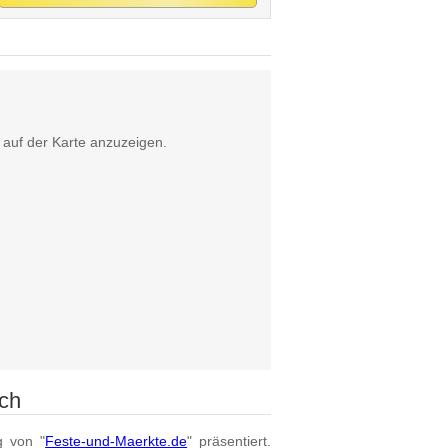
auf der Karte anzuzeigen.
ch
g von "
Feste-und-Maerkte.de
" präsentiert.