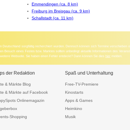
Emmendingen (ca. 8 km)
Freiburg im Breisgau (ca. 9 km)
Schallstadt (ca. 11 km)
 in Deutschland sorgfältig recherchiert wurden. Dennoch können sich Termine verschieben o
nten Besuch eines Festes bzw. Marktes sollten unbedingt aktuelle Informationen des Veransta
e weitere Webseite. Sie haben einen Fehler entdeckt? Dann können Sie dies
hier
melden.
ps der Redaktion
Spaß und Unterhaltung
te & Märkte Blog
Free-TV-Premiere
te & Märkte auf Facebook
Kinostarts
pySpots Onlinemagazin
Apps & Games
geberbox
Heimkino
ents-Shopping
Musik