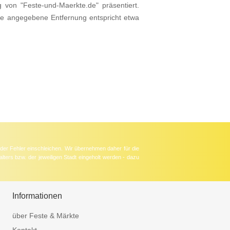
g von "Feste-und-Maerkte.de" präsentiert.
ie angegebene Entfernung entspricht etwa
der Fehler einschleichen. Wir übernehmen daher für die
lters bzw. der jeweiligen Stadt eingeholt werden - dazu
Informationen
über Feste & Märkte
Kontakt