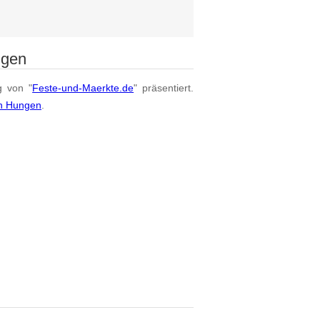
ngen
g von "
Feste-und-Maerkte.de
" präsentiert.
on Hungen
.