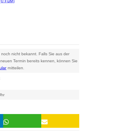
(© FuM)
 noch nicht bekannt. Falls Sie aus der
euen Termin bereits kennen, können Sie
ular
mitteilen.
k
Uhr