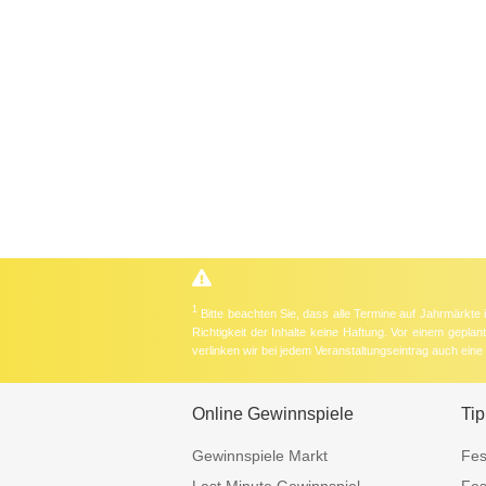
1
Bitte beachten Sie, dass alle Termine auf Jahrmärkte
Richtigkeit der Inhalte keine Haftung. Vor einem gepla
verlinken wir bei jedem Veranstaltungseintrag auch ein
Online Gewinnspiele
Tip
Gewinnspiele Markt
Fes
Last Minute Gewinnspiel
Fes