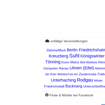
zufällige Veranstaltungen
Berlin Friedrichshain
Dahme/Mark
Suhl
Kreuzberg
Königswinter
Tönning
Mainz
Essen
Bad Waldsee
Ribni
Ulmen (Eifel)
Hanau
Damgarten
Mülhei
Zeulenroda-Trieb
der Ruhr
Mühldorf am Inn
Rodgau
Unterhaching
Wilster
Backnang
Friedrichstadt
Unterschleißh
Feste & Märkte bei Facebook