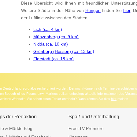
Diese Übersicht wird Ihnen mit freundlicher Unterstützun
Weitere Städte in der Nähe von
Hungen
finden Sie
hier
. D
der Luftlinie zwischen den Städten.
Lich (ca. 4 km)
Münzenberg (ca. 9 km)
Nidda (ca. 10 km)
Grünberg (Hessen) (ca. 13 km)
Florstadt (ca. 18 km)
 in Deutschland sorgfältig recherchiert wurden. Dennoch können sich Termine verschieben o
nten Besuch eines Festes bzw. Marktes sollten unbedingt aktuelle Informationen des Veransta
e weitere Webseite. Sie haben einen Fehler entdeckt? Dann können Sie dies
hier
melden.
ps der Redaktion
Spaß und Unterhaltung
te & Märkte Blog
Free-TV-Premiere
te & Märkte auf Facebook
Kinostarts