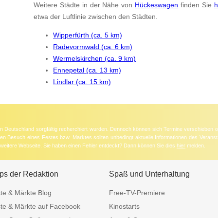
Weitere Städte in der Nähe von
Hückeswagen
finden Sie
h
etwa der Luftlinie zwischen den Städten.
Wipperfürth (ca. 5 km)
Radevormwald (ca. 6 km)
Wermelskirchen (ca. 9 km)
Ennepetal (ca. 13 km)
Lindlar (ca. 15 km)
 in Deutschland sorgfältig recherchiert wurden. Dennoch können sich Termine verschieben o
nten Besuch eines Festes bzw. Marktes sollten unbedingt aktuelle Informationen des Veransta
e weitere Webseite. Sie haben einen Fehler entdeckt? Dann können Sie dies
hier
melden.
ps der Redaktion
Spaß und Unterhaltung
te & Märkte Blog
Free-TV-Premiere
te & Märkte auf Facebook
Kinostarts