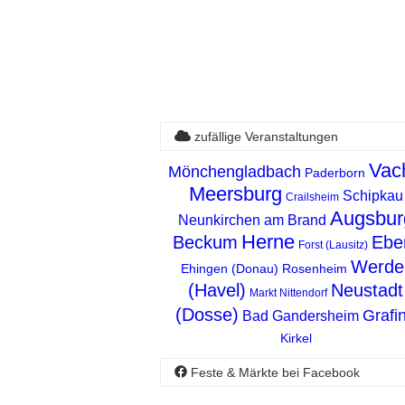
zufällige Veranstaltungen
Vac
Mönchengladbach
Paderborn
Meersburg
Schipkau
Crailsheim
Augsbur
Neunkirchen am Brand
Herne
Beckum
Ebe
Forst (Lausitz)
Werde
Ehingen (Donau)
Rosenheim
(Havel)
Neustadt
Markt Nittendorf
(Dosse)
Grafi
Bad Gandersheim
Kirkel
Feste & Märkte bei Facebook