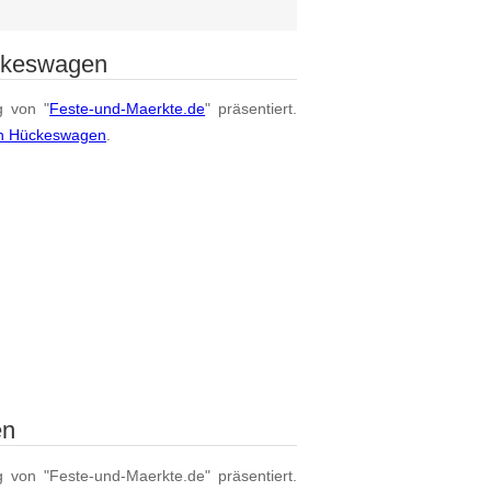
ückeswagen
g von "
Feste-und-Maerkte.de
" präsentiert.
on Hückeswagen
.
en
g von "Feste-und-Maerkte.de" präsentiert.