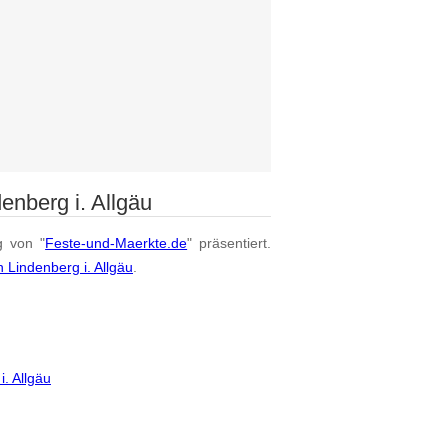
enberg i. Allgäu
g von "
Feste-und-Maerkte.de
" präsentiert.
 Lindenberg i. Allgäu
.
. Allgäu