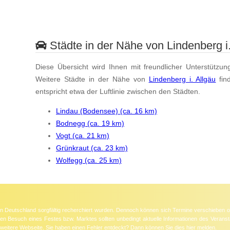
Städte in der Nähe von Lindenberg i.
Diese Übersicht wird Ihnen mit freundlicher Unterstützun
Weitere Städte in der Nähe von
Lindenberg i. Allgäu
fin
entspricht etwa der Luftlinie zwischen den Städten.
Lindau (Bodensee) (ca. 16 km)
Bodnegg (ca. 19 km)
Vogt (ca. 21 km)
Grünkraut (ca. 23 km)
Wolfegg (ca. 25 km)
 in Deutschland sorgfältig recherchiert wurden. Dennoch können sich Termine verschieben o
nten Besuch eines Festes bzw. Marktes sollten unbedingt aktuelle Informationen des Veransta
e weitere Webseite. Sie haben einen Fehler entdeckt? Dann können Sie dies
hier
melden.