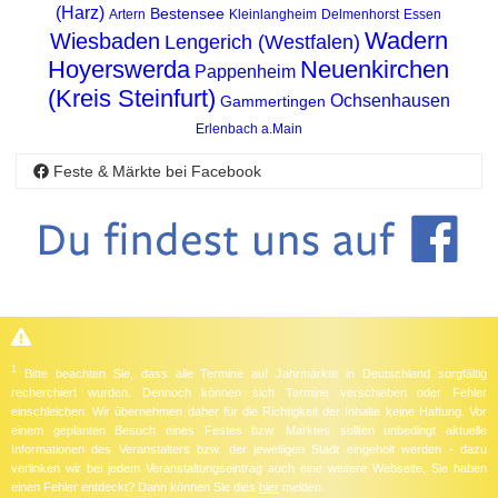
(Harz)
Bestensee
Artern
Kleinlangheim
Delmenhorst
Essen
Wadern
Wiesbaden
Lengerich (Westfalen)
Hoyerswerda
Neuenkirchen
Pappenheim
(Kreis Steinfurt)
Ochsenhausen
Gammertingen
Erlenbach a.Main
Feste & Märkte bei Facebook
1
Bitte beachten Sie, dass alle Termine auf Jahrmärkte in Deutschland sorgfältig
recherchiert wurden. Dennoch können sich Termine verschieben oder Fehler
einschleichen. Wir übernehmen daher für die Richtigkeit der Inhalte keine Haftung. Vor
einem geplanten Besuch eines Festes bzw. Marktes sollten unbedingt aktuelle
Informationen des Veranstalters bzw. der jeweiligen Stadt eingeholt werden - dazu
verlinken wir bei jedem Veranstaltungseintrag auch eine weitere Webseite. Sie haben
einen Fehler entdeckt? Dann können Sie dies
hier
melden.