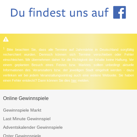
1
Bitte beachten Sie, dass alle Termine auf Jahrmärkte in Deutschland sorgfältig
recherchiert wurden. Dennoch können sich Termine verschieben oder Fehler
einschleichen. Wir übernehmen daher für die Richtigkeit der Inhalte keine Haftung. Vor
einem geplanten Besuch eines Festes bzw. Marktes sollten unbedingt aktuelle
Informationen des Veranstalters bzw. der jeweiligen Stadt eingeholt werden - dazu
verlinken wir bei jedem Veranstaltungseintrag auch eine weitere Webseite. Sie haben
einen Fehler entdeckt? Dann können Sie dies
hier
melden.
Online Gewinnspiele
Gewinnspiele Markt
Last Minute Gewinnspiel
Adventskalender Gewinnspiele
Oster Gewinnspiele