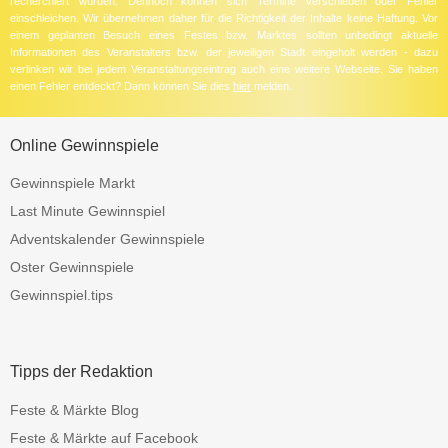
recherchiert wurden. Dennoch können sich Termine verschieben oder Fehler
einschleichen. Wir übernehmen daher für die Richtigkeit der Inhalte keine Haftung. Vor
einem geplanten Besuch eines Festes bzw. Marktes sollten unbedingt aktuelle
Informationen des Veranstalters bzw. der jeweiligen Stadt eingeholt werden - dazu
verlinken wir bei jedem Veranstaltungseintrag auch eine weitere Webseite. Sie haben
einen Fehler entdeckt? Dann können Sie dies
hier
melden.
Online Gewinnspiele
Gewinnspiele Markt
Last Minute Gewinnspiel
Adventskalender Gewinnspiele
Oster Gewinnspiele
Gewinnspiel.tips
Tipps der Redaktion
Feste & Märkte Blog
Feste & Märkte auf Facebook