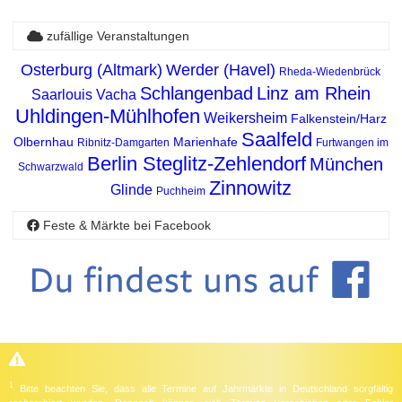
zufällige Veranstaltungen
Osterburg (Altmark)
Werder (Havel)
Rheda-Wiedenbrück
Schlangenbad
Linz am Rhein
Saarlouis
Vacha
Uhldingen-Mühlhofen
Weikersheim
Falkenstein/Harz
Saalfeld
Olbernhau
Marienhafe
Ribnitz-Damgarten
Furtwangen im
Berlin Steglitz-Zehlendorf
München
Schwarzwald
Zinnowitz
Glinde
Puchheim
Feste & Märkte bei Facebook
1
Bitte beachten Sie, dass alle Termine auf Jahrmärkte in Deutschland sorgfältig