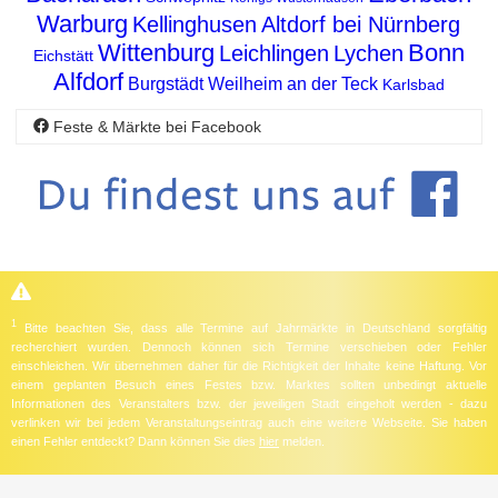
Warburg
Kellinghusen
Altdorf bei Nürnberg
Wittenburg
Bonn
Leichlingen
Lychen
Eichstätt
Alfdorf
Burgstädt
Weilheim an der Teck
Karlsbad
Feste & Märkte bei Facebook
1
Bitte beachten Sie, dass alle Termine auf Jahrmärkte in Deutschland sorgfältig
recherchiert wurden. Dennoch können sich Termine verschieben oder Fehler
einschleichen. Wir übernehmen daher für die Richtigkeit der Inhalte keine Haftung. Vor
einem geplanten Besuch eines Festes bzw. Marktes sollten unbedingt aktuelle
Informationen des Veranstalters bzw. der jeweiligen Stadt eingeholt werden - dazu
verlinken wir bei jedem Veranstaltungseintrag auch eine weitere Webseite. Sie haben
einen Fehler entdeckt? Dann können Sie dies
hier
melden.