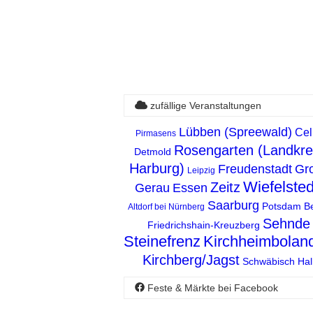
zufällige Veranstaltungen
Lübben (Spreewald)
Cel
Pirmasens
Rosengarten (Landkre
Detmold
Harburg)
Freudenstadt
Gr
Leipzig
Wiefelste
Zeitz
Gerau
Essen
Saarburg
Potsdam
Be
Altdorf bei Nürnberg
Sehnde
Friedrichshain-Kreuzberg
Steinefrenz
Kirchheimbolan
Kirchberg/Jagst
Schwäbisch Hal
Feste & Märkte bei Facebook