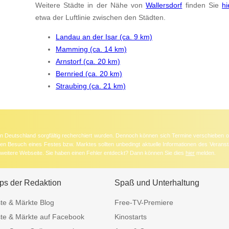
Weitere Städte in der Nähe von
Wallersdorf
finden Sie
hi
etwa der Luftlinie zwischen den Städten.
Landau an der Isar (ca. 9 km)
Mamming (ca. 14 km)
Arnstorf (ca. 20 km)
Bernried (ca. 20 km)
Straubing (ca. 21 km)
 in Deutschland sorgfältig recherchiert wurden. Dennoch können sich Termine verschieben o
nten Besuch eines Festes bzw. Marktes sollten unbedingt aktuelle Informationen des Veransta
e weitere Webseite. Sie haben einen Fehler entdeckt? Dann können Sie dies
hier
melden.
ps der Redaktion
Spaß und Unterhaltung
te & Märkte Blog
Free-TV-Premiere
te & Märkte auf Facebook
Kinostarts