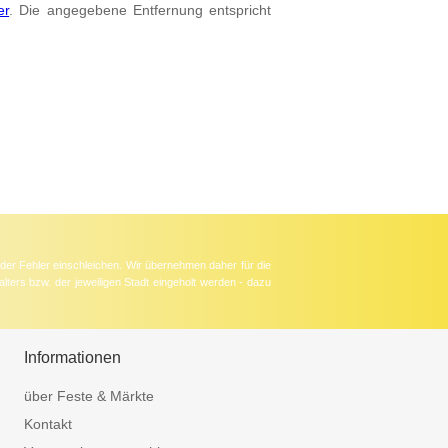
er
. Die angegebene Entfernung entspricht
der Fehler einschleichen. Wir übernehmen daher für die
lters bzw. der jeweiligen Stadt eingeholt werden - dazu
Informationen
über Feste & Märkte
Kontakt