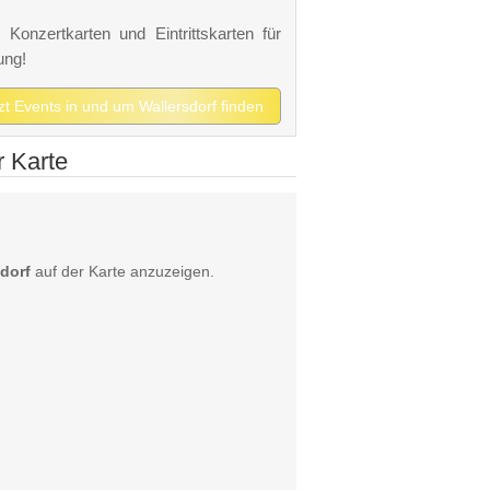
 Konzertkarten und Eintrittskarten für
ung!
tzt Events in und um Wallersdorf finden
r Karte
dorf
auf der Karte anzuzeigen.