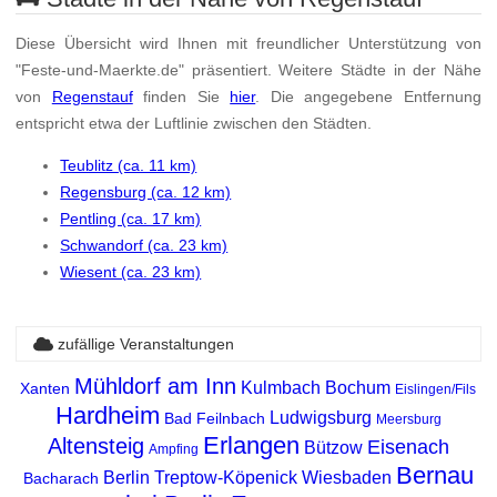
Diese Übersicht wird Ihnen mit freundlicher Unterstützung von
"Feste-und-Maerkte.de" präsentiert. Weitere Städte in der Nähe
von
Regenstauf
finden Sie
hier
. Die angegebene Entfernung
entspricht etwa der Luftlinie zwischen den Städten.
Teublitz (ca. 11 km)
Regensburg (ca. 12 km)
Pentling (ca. 17 km)
Schwandorf (ca. 23 km)
Wiesent (ca. 23 km)
zufällige Veranstaltungen
Mühldorf am Inn
Kulmbach
Bochum
Xanten
Eislingen/Fils
Hardheim
Ludwigsburg
Bad Feilnbach
Meersburg
Erlangen
Altensteig
Eisenach
Bützow
Ampfing
Bernau
Berlin Treptow-Köpenick
Wiesbaden
Bacharach