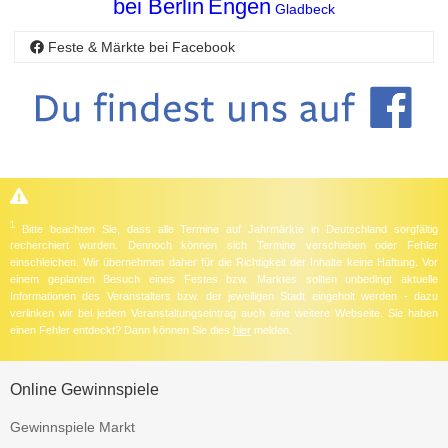
bei Berlin
Engen
Gladbeck
Feste & Märkte bei Facebook
1
Bitte beachten Sie, dass alle Termine auf Jahrmärkte in Deutschland sorgfältig
recherchiert wurden. Dennoch können sich Termine verschieben oder Fehler
einschleichen. Wir übernehmen daher für die Richtigkeit der Inhalte keine Haftung. Vor
einem geplanten Besuch eines Festes bzw. Marktes sollten unbedingt aktuelle
Informationen des Veranstalters bzw. der jeweiligen Stadt eingeholt werden - dazu
verlinken wir bei jedem Veranstaltungseintrag auch eine weitere Webseite. Sie haben
einen Fehler entdeckt? Dann können Sie dies
hier
melden.
Online Gewinnspiele
Gewinnspiele Markt