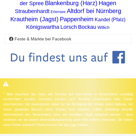
Blankenburg (Harz)
Hagen
der Spree
Altdorf bei Nürnberg
Straubenhardt
Erlensee
Krautheim (Jagst)
Pappenheim
Kandel (Pfalz)
Königswartha
Lorsch
Bockau
Willich
Feste & Märkte bei Facebook
1
Bitte beachten Sie, dass alle Termine auf Jahrmärkte in Deutschland sorgfältig
recherchiert wurden. Dennoch können sich Termine verschieben oder Fehler
einschleichen. Wir übernehmen daher für die Richtigkeit der Inhalte keine Haftung. Vor
einem geplanten Besuch eines Festes bzw. Marktes sollten unbedingt aktuelle
Informationen des Veranstalters bzw. der jeweiligen Stadt eingeholt werden - dazu
verlinken wir bei jedem Veranstaltungseintrag auch eine weitere Webseite. Sie haben
einen Fehler entdeckt? Dann können Sie dies
hier
melden.