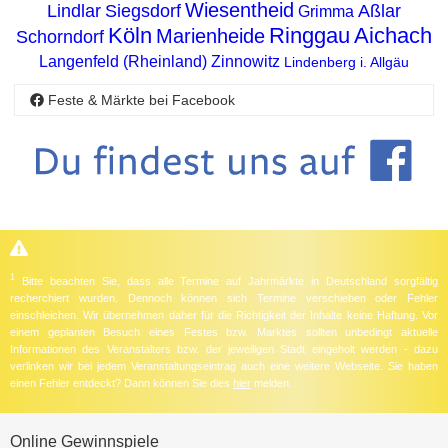
Wiesentheid
Lindlar
Siegsdorf
Aßlar
Grimma
Köln
Ringgau
Aichach
Marienheide
Schorndorf
Langenfeld (Rheinland)
Zinnowitz
Lindenberg i. Allgäu
Feste & Märkte bei Facebook
1
Bitte beachten Sie, dass alle Termine auf Jahrmärkte in Deutschland sorgfältig
recherchiert wurden. Dennoch können sich Termine verschieben oder Fehler
einschleichen. Wir übernehmen daher für die Richtigkeit der Inhalte keine Haftung. Vor
einem geplanten Besuch eines Festes bzw. Marktes sollten unbedingt aktuelle
Informationen des Veranstalters bzw. der jeweiligen Stadt eingeholt werden - dazu
verlinken wir bei jedem Veranstaltungseintrag auch eine weitere Webseite. Sie haben
einen Fehler entdeckt? Dann können Sie dies
hier
melden.
Online Gewinnspiele