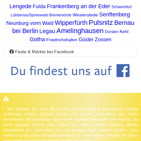
Lengede
Frankenberg an der Eder
Fulda
Schweinfurt
Senftenberg
Westerstede
Lübbenau/Spreewald
Bremervörde
Pulsnitz
Wipperfürth
Bernau
Neunburg vorm Wald
Amelinghausen
bei Berlin
Legau
Kehl
Dorsten
Gotha
Güster
Zossen
Friedrichshafen
Feste & Märkte bei Facebook
1
Bitte beachten Sie, dass alle Termine auf Jahrmärkte in Deutschland sorgfältig
recherchiert wurden. Dennoch können sich Termine verschieben oder Fehler
einschleichen. Wir übernehmen daher für die Richtigkeit der Inhalte keine Haftung. Vor
einem geplanten Besuch eines Festes bzw. Marktes sollten unbedingt aktuelle
Informationen des Veranstalters bzw. der jeweiligen Stadt eingeholt werden - dazu
verlinken wir bei jedem Veranstaltungseintrag auch eine weitere Webseite. Sie haben
einen Fehler entdeckt? Dann können Sie dies
hier
melden.