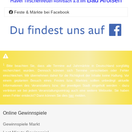
Bad Arolsen
Havel
Tirschenreuth
Rohrbach a.d.Ilm
Feste & Märkte bei Facebook
1
Bitte beachten Sie, dass alle Termine auf Jahrmärkte in Deutschland sorgfältig
recherchiert wurden. Dennoch können sich Termine verschieben oder Fehler
einschleichen. Wir übernehmen daher für die Richtigkeit der Inhalte keine Haftung. Vor
einem geplanten Besuch eines Festes bzw. Marktes sollten unbedingt aktuelle
Informationen des Veranstalters bzw. der jeweiligen Stadt eingeholt werden - dazu
verlinken wir bei jedem Veranstaltungseintrag auch eine weitere Webseite. Sie haben
einen Fehler entdeckt? Dann können Sie dies
hier
melden.
Online Gewinnspiele
Gewinnspiele Markt