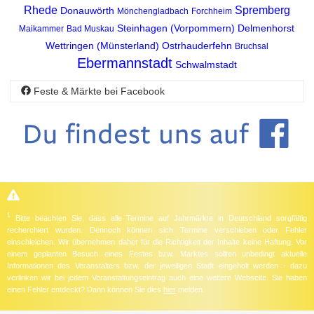
Rhede
Spremberg
Donauwörth
Mönchengladbach
Forchheim
Steinhagen (Vorpommern)
Delmenhorst
Maikammer
Bad Muskau
Wettringen (Münsterland)
Ostrhauderfehn
Bruchsal
Ebermannstadt
Schwalmstadt
Feste & Märkte bei Facebook
1
Bitte beachten Sie, dass alle Termine auf Jahrmärkte in Deutschland sorgfältig
recherchiert wurden. Dennoch können sich Termine verschieben oder Fehler
einschleichen. Wir übernehmen daher für die Richtigkeit der Inhalte keine Haftung. Vor
einem geplanten Besuch eines Festes bzw. Marktes sollten unbedingt aktuelle
Informationen des Veranstalters bzw. der jeweiligen Stadt eingeholt werden - dazu
verlinken wir bei jedem Veranstaltungseintrag auch eine weitere Webseite. Sie haben
einen Fehler entdeckt? Dann können Sie dies
hier
melden.