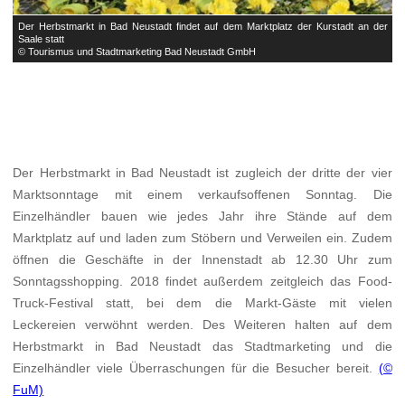
er
Der Herbstmarkt in Bad Neustadt findet auf dem Marktplatz der Kurstadt an der
D
Saale statt
S
© Tourismus und Stadtmarketing Bad Neustadt GmbH
©
Der Herbstmarkt in Bad Neustadt ist zugleich der dritte der vier
Marktsonntage mit einem verkaufsoffenen Sonntag. Die
Einzelhändler bauen wie jedes Jahr ihre Stände auf dem
Marktplatz auf und laden zum Stöbern und Verweilen ein. Zudem
öffnen die Geschäfte in der Innenstadt ab 12.30 Uhr zum
Sonntagsshopping. 2018 findet außerdem zeitgleich das Food-
Truck-Festival statt, bei dem die Markt-Gäste mit vielen
Leckereien verwöhnt werden. Des Weiteren halten auf dem
Herbstmarkt in Bad Neustadt das Stadtmarketing und die
Einzelhändler viele Überraschungen für die Besucher bereit.
(©
FuM)