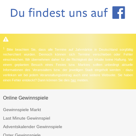
1
Bitte beachten Sie, dass alle Termine auf Jahrmärkte in Deutschland sorgfältig
recherchiert wurden. Dennoch können sich Termine verschieben oder Fehler
einschleichen. Wir übernehmen daher für die Richtigkeit der Inhalte keine Haftung. Vor
einem geplanten Besuch eines Festes bzw. Marktes sollten unbedingt aktuelle
Informationen des Veranstalters bzw. der jeweiligen Stadt eingeholt werden - dazu
verlinken wir bei jedem Veranstaltungseintrag auch eine weitere Webseite. Sie haben
einen Fehler entdeckt? Dann können Sie dies
hier
melden.
Online Gewinnspiele
Gewinnspiele Markt
Last Minute Gewinnspiel
Adventskalender Gewinnspiele
Oster Gewinnspiele