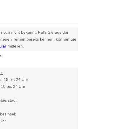
 noch nicht bekannt. Falls Sie aus der
euen Termin bereits kennen, können Sie
ular
mitteilen.
el
e:
n 18 bis 24 Uhr
10 bis 24 Uhr
bierstadl:
besinsel:
 Uhr