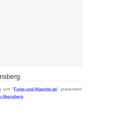
ensberg
g von "
Feste-und-Maerkte.de
" präsentiert.
on Abensberg
.