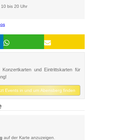
10 bis 20 Uhr
oos
Konzertkarten und Eintrittskarten für
ng!
tzt Events in und um Abensberg finden
e
rg
auf der Karte anzuzeigen.