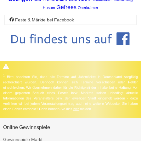
Gefrees
Husum
Oberkrämer
Feste & Märkte bei Facebook
1
Bitte beachten Sie, dass alle Termine auf Jahrmärkte in Deutschland sorgfältig
recherchiert wurden. Dennoch können sich Termine verschieben oder Fehler
einschleichen. Wir übernehmen daher für die Richtigkeit der Inhalte keine Haftung. Vor
einem geplanten Besuch eines Festes bzw. Marktes sollten unbedingt aktuelle
Informationen des Veranstalters bzw. der jeweiligen Stadt eingeholt werden - dazu
verlinken wir bei jedem Veranstaltungseintrag auch eine weitere Webseite. Sie haben
einen Fehler entdeckt? Dann können Sie dies
hier
melden.
Online Gewinnspiele
Gewinnspiele Markt