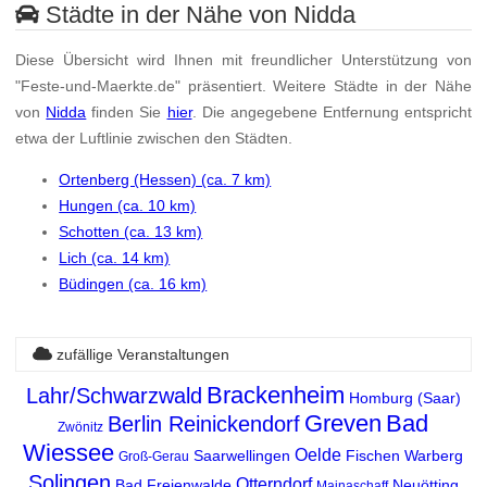
Städte in der Nähe von Nidda
Diese Übersicht wird Ihnen mit freundlicher Unterstützung von
"Feste-und-Maerkte.de" präsentiert. Weitere Städte in der Nähe
von
Nidda
finden Sie
hier
. Die angegebene Entfernung entspricht
etwa der Luftlinie zwischen den Städten.
Ortenberg (Hessen) (ca. 7 km)
Hungen (ca. 10 km)
Schotten (ca. 13 km)
Lich (ca. 14 km)
Büdingen (ca. 16 km)
zufällige Veranstaltungen
Brackenheim
Lahr/Schwarzwald
Homburg (Saar)
Greven
Bad
Berlin Reinickendorf
Zwönitz
Wiessee
Oelde
Saarwellingen
Fischen
Warberg
Groß-Gerau
Solingen
Otterndorf
Bad Freienwalde
Neuötting
Mainaschaff