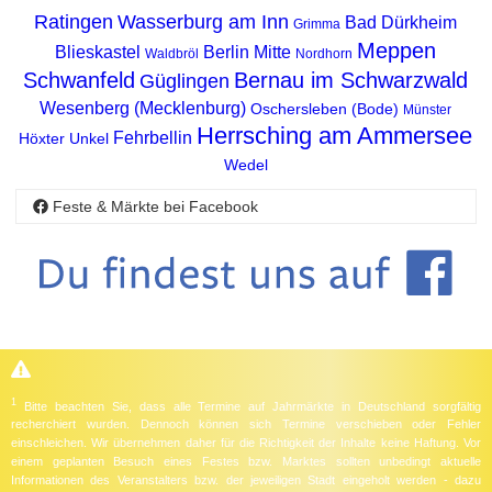
Ratingen
Wasserburg am Inn
Bad Dürkheim
Grimma
Meppen
Blieskastel
Berlin Mitte
Waldbröl
Nordhorn
Schwanfeld
Bernau im Schwarzwald
Güglingen
Wesenberg (Mecklenburg)
Oschersleben (Bode)
Münster
Herrsching am Ammersee
Fehrbellin
Höxter
Unkel
Wedel
Feste & Märkte bei Facebook
1
Bitte beachten Sie, dass alle Termine auf Jahrmärkte in Deutschland sorgfältig
recherchiert wurden. Dennoch können sich Termine verschieben oder Fehler
einschleichen. Wir übernehmen daher für die Richtigkeit der Inhalte keine Haftung. Vor
einem geplanten Besuch eines Festes bzw. Marktes sollten unbedingt aktuelle
Informationen des Veranstalters bzw. der jeweiligen Stadt eingeholt werden - dazu