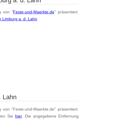
urg a. d. Lahn
g von "
Feste-und-Maerkte.de
" präsentiert.
n Limburg a. d. Lahn
.
. Lahn
g von "Feste-und-Maerkte.de" präsentiert.
den Sie
hier
. Die angegebene Entfernung