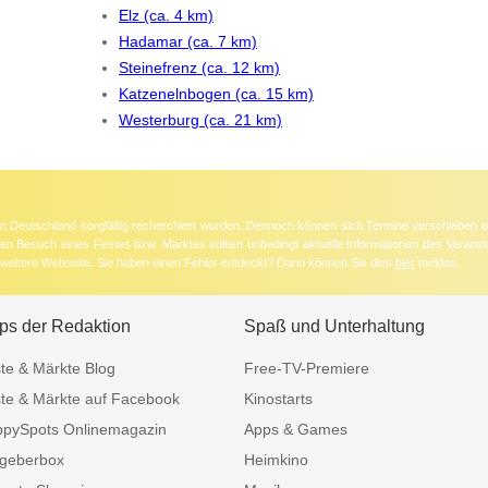
Elz (ca. 4 km)
Hadamar (ca. 7 km)
Steinefrenz (ca. 12 km)
Katzenelnbogen (ca. 15 km)
Westerburg (ca. 21 km)
 in Deutschland sorgfältig recherchiert wurden. Dennoch können sich Termine verschieben o
nten Besuch eines Festes bzw. Marktes sollten unbedingt aktuelle Informationen des Veransta
e weitere Webseite. Sie haben einen Fehler entdeckt? Dann können Sie dies
hier
melden.
ps der Redaktion
Spaß und Unterhaltung
te & Märkte Blog
Free-TV-Premiere
te & Märkte auf Facebook
Kinostarts
pySpots Onlinemagazin
Apps & Games
geberbox
Heimkino