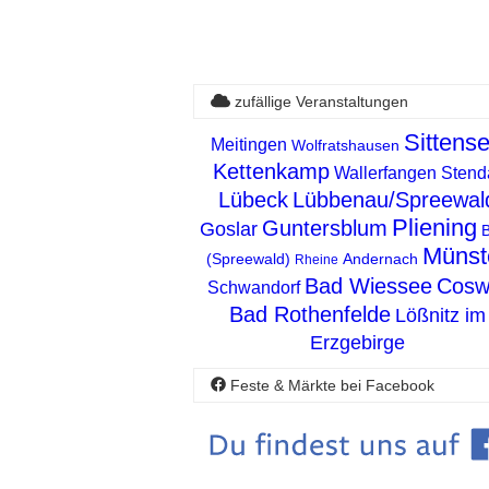
zufällige Veranstaltungen
Sittens
Meitingen
Wolfratshausen
Kettenkamp
Wallerfangen
Stend
Lübeck
Lübbenau/Spreewal
Pliening
Guntersblum
Goslar
Münst
(Spreewald)
Andernach
Rheine
Bad Wiessee
Cosw
Schwandorf
Bad Rothenfelde
Lößnitz im
Erzgebirge
Feste & Märkte bei Facebook